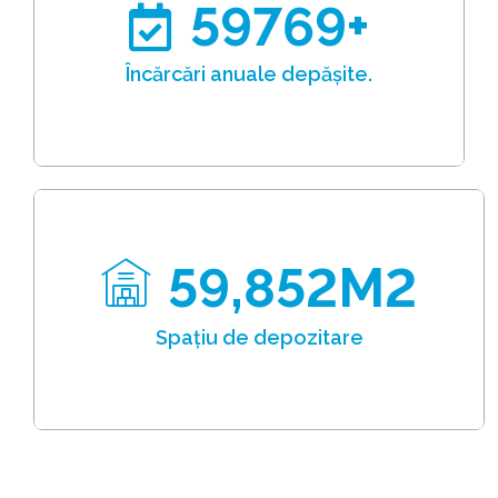
60000
+
Încărcări anuale depășite.
60,000
M2
Spațiu de depozitare