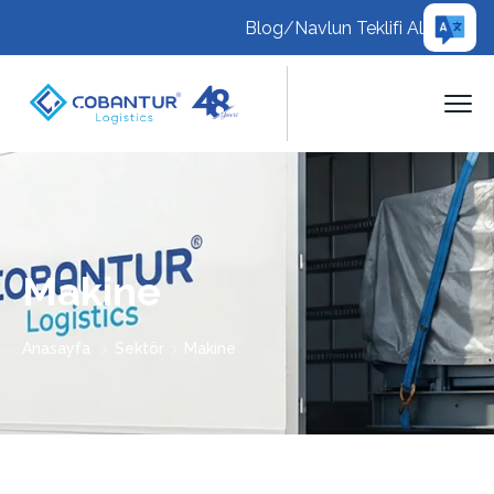
Blog
/
Navlun Teklifi Al
Makine
Anasayfa
Sektör
Makine