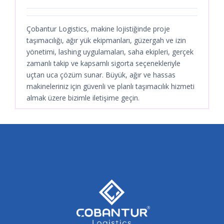
Web sitemizdeki "Navlun Teklifi Al"
formunu doldurarak veya doğrudan satış
Çobantur Logistics, makine lojistiğinde proje
ekibimizle iletişime geçerek, makine lojistiği
taşımacılığı, ağır yük ekipmanları, güzergah ve izin
ihtiyaçlarınıza özel çözümlerimiz hakkında
yönetimi, lashing uygulamaları, saha ekipleri, gerçek
detaylı bilgi alabilir ve teklif isteyebilirsiniz.
zamanlı takip ve kapsamlı sigorta seçenekleriyle
uçtan uca çözüm sunar. Büyük, ağır ve hassas
makineleriniz için güvenli ve planlı taşımacılık hizmeti
almak üzere bizimle iletişime geçin.