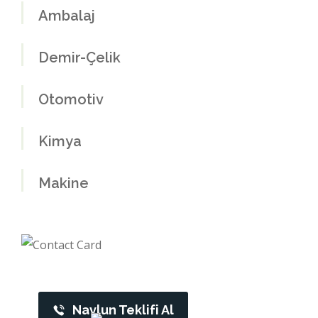
Ambalaj
Demir-Çelik
Otomotiv
Kimya
Makine
Teklifini Oluştur
Navlun Teklifi Al