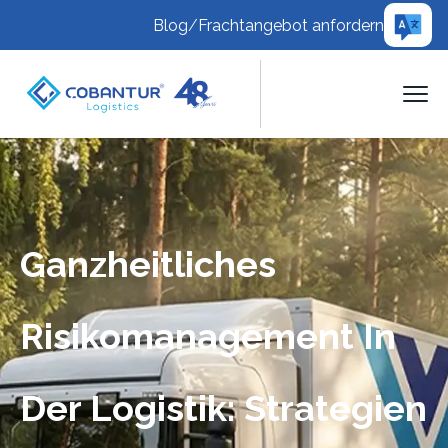
Blog
/
Frachtangebot anfordern
Ganzheitliches
Risikomanagement In
Der Logistik: Strategien