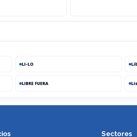
LI-LO
Li
LIBRE FUERA
Li
cios
Sectores