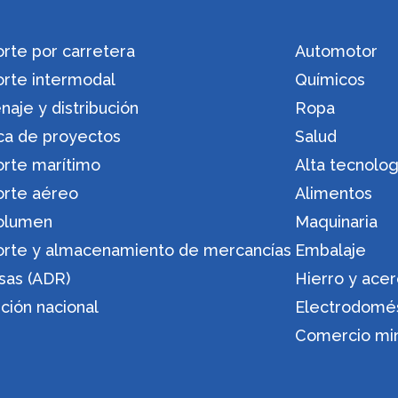
rte por carretera
Automotor
orte intermodal
Químicos
aje y distribución
Ropa
ica de proyectos
Salud
orte marítimo
Alta tecnolog
orte aéreo
Alimentos
olumen
Maquinaria
orte y almacenamiento de mercancías
Embalaje
sas (ADR)
Hierro y ace
ución nacional
Electrodomé
Comercio min