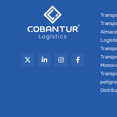
Transpo
Transp
Almacen
Logíst
Transp
Transp
Monov
Transp
peligro
Distrib