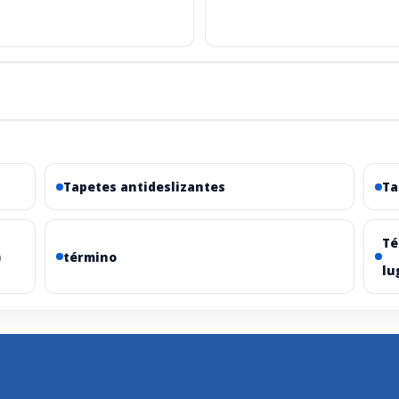
Tapetes antideslizantes
Ta
Té
)
término
lu