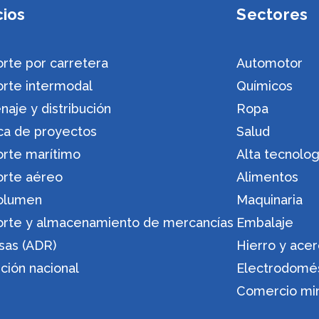
cios
Sectores
rte por carretera
Automotor
orte intermodal
Químicos
aje y distribución
Ropa
ica de proyectos
Salud
orte marítimo
Alta tecnolog
orte aéreo
Alimentos
olumen
Maquinaria
orte y almacenamiento de mercancías
Embalaje
sas (ADR)
Hierro y ace
ución nacional
Electrodomé
Comercio min