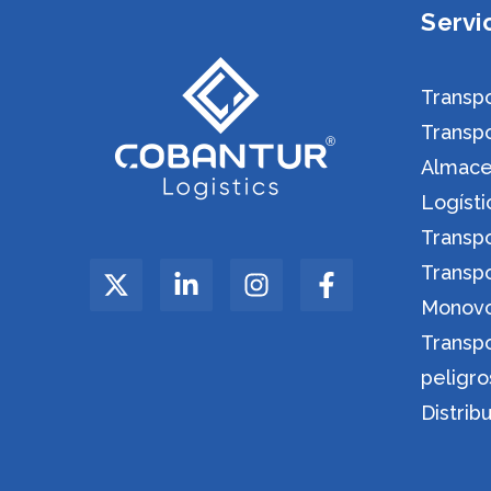
Servi
Transpo
Transp
Almacen
Logíst
Transp
Transp
Monov
Transp
peligro
Distrib