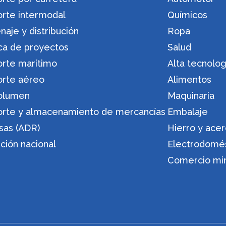
orte intermodal
Químicos
aje y distribución
Ropa
ica de proyectos
Salud
orte marítimo
Alta tecnolog
orte aéreo
Alimentos
olumen
Maquinaria
orte y almacenamiento de mercancías
Embalaje
sas (ADR)
Hierro y ace
ución nacional
Electrodomé
Comercio min