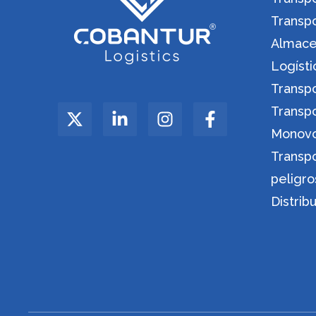
Transp
Almacen
Logíst
Transp
Transp
Monov
Transp
peligro
Distrib