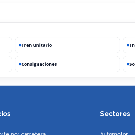
Tren unitario
Tr
Consignaciones
So
cios
Sectores
rte por carretera
Automotor