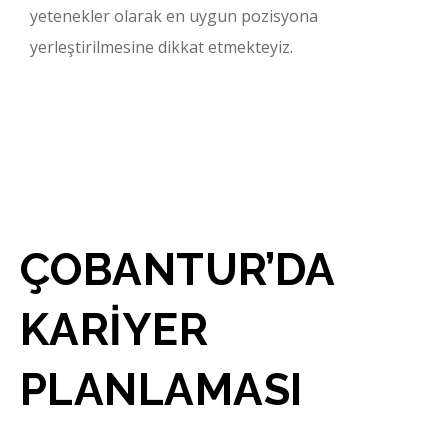
yetenekler olarak en uygun pozisyona
yerleştirilmesine dikkat etmekteyiz.
ÇOBANTUR’DA
KARİYER
PLANLAMASI