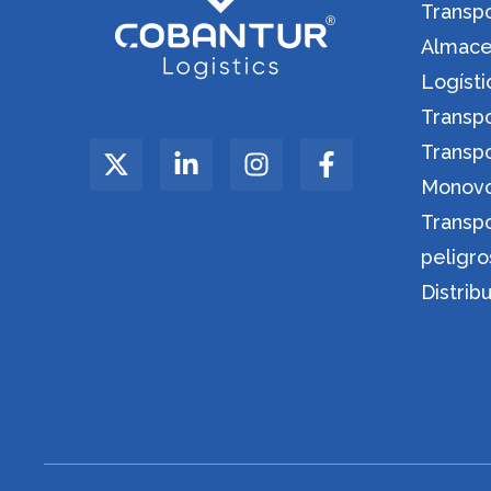
Transp
Almacen
Logíst
Transp
Transp
Monov
Transp
peligro
Distrib