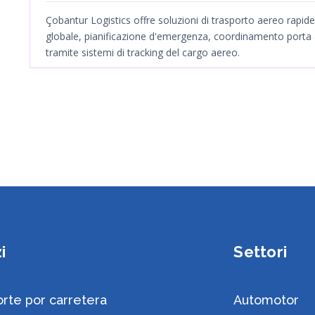
vengono condivise con i clienti tramite i
Çobantur Logistics offre soluzioni di trasporto aereo rapide 
sistemi di tracciamento del carico aereo.
globale, pianificazione d'emergenza, coordinamento porta a
tramite sistemi di tracking del cargo aereo.
i
Settori
rte por carretera
Automotor