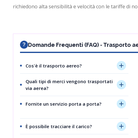
richiedono alta sensibilità e velocità con le tariffe di n
Domande Frequenti (FAQ) - Trasporto a
?
Cos'è il trasporto aereo?
È il trasporto rapido di merci tramite aereo;
Quali tipi di merci vengono trasportati
è ideale per carichi urgenti, di alto valore o
via aerea?
sensibili al fattore tempo.
Carichi come elettronica, prodotti medici,
Fornite un servizio porta a porta?
spedizioni di campioni o componenti
industriali urgenti.
Sì, viene offerta la consegna porta a porta
coordinando la distribuzione locale insieme
È possibile tracciare il carico?
al trasporto aereo.
Sì, le informazioni sui costi e sulla posizione