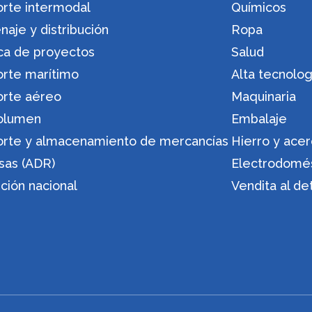
orte intermodal
Químicos
aje y distribución
Ropa
ica de proyectos
Salud
orte marítimo
Alta tecnolog
orte aéreo
Maquinaria
olumen
Embalaje
orte y almacenamiento de mercancías
Hierro y ace
sas (ADR)
Electrodomé
ución nacional
Vendita al de