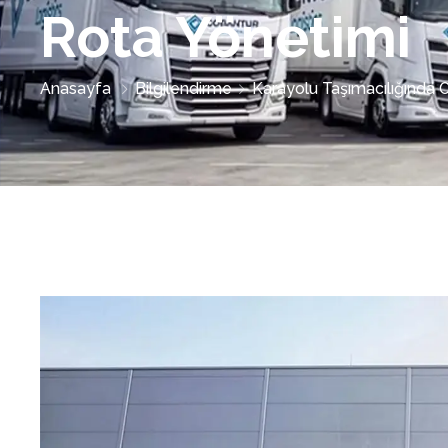
Rota Yönetimi
Anasayfa
Bilgilendirme
Karayolu Taşımacılığında O