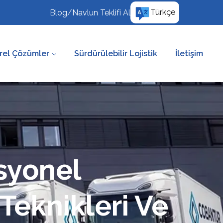
Türkçe
Blog
/
Navlun Teklifi Al
rel Çözümler
Sürdürülebilir Lojistik
İletişim
syonel
 Teknikleri Ve