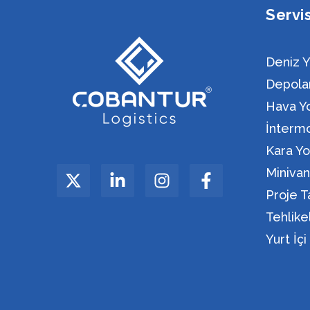
Servi
Deniz Y
Depola
Hava Yo
İntermo
Kara Yo
Miniva
Proje T
Tehlik
Yurt İç