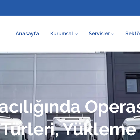
Anasayfa
Kurumsal
Servisler
Sektö
acılığında Opera
 Türleri, Yükleme