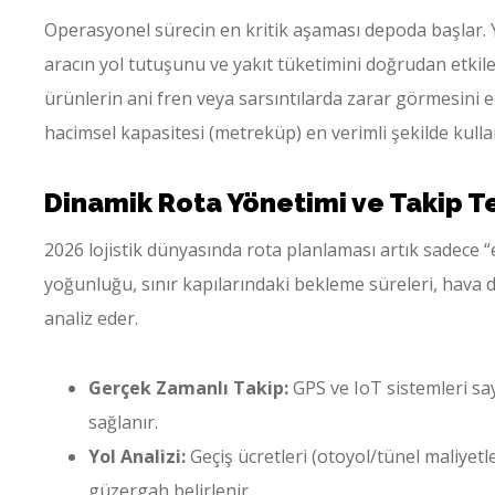
Operasyonel sürecin en kritik aşaması depoda başlar. Yü
aracın yol tutuşunu ve yakıt tüketimini doğrudan etkil
ürünlerin ani fren veya sarsıntılarda zarar görmesini e
hacimsel kapasitesi (metreküp) en verimli şekilde kullan
Dinamik Rota Yönetimi ve Takip Te
2026 lojistik dünyasında rota planlaması artık sadece “en
yoğunluğu, sınır kapılarındaki bekleme süreleri, hava
analiz eder.
Gerçek Zamanlı Takip:
GPS ve IoT sistemleri say
sağlanır.
Yol Analizi:
Geçiş ücretleri (otoyol/tünel maliyet
güzergah belirlenir.