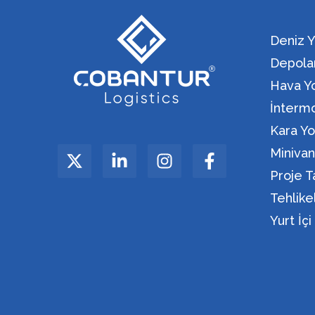
Deniz Y
Depola
Hava Yo
İntermo
Kara Yo
Miniva
Proje T
Tehlik
Yurt İç