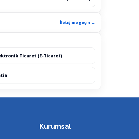
İletişime geçin →
ektronik Ticaret (E-Ticaret)
tia
Kurumsal