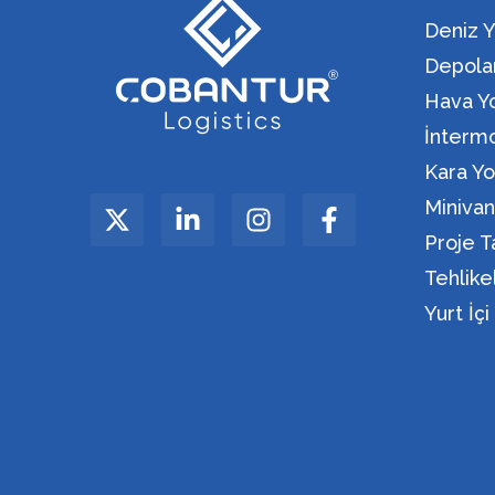
Deniz Y
Depola
Hava Yo
İntermo
Kara Yo
Miniva
Proje T
Tehlik
Yurt İç