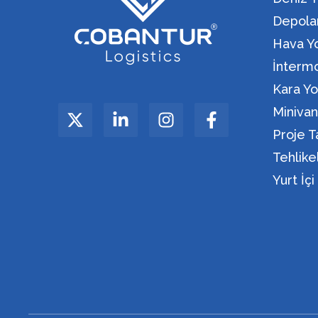
Depola
Hava Yo
İntermo
Kara Yo
Miniva
Proje T
Tehlik
Yurt İç