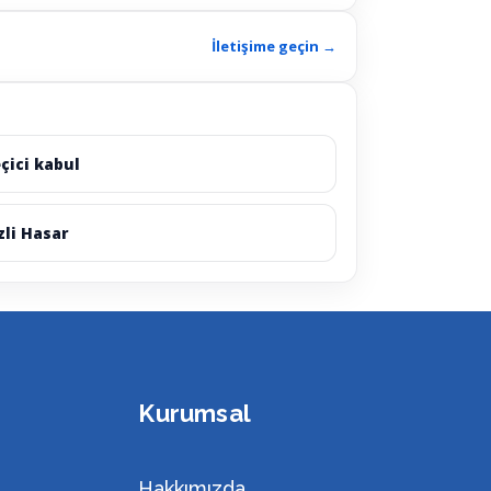
İletişime geçin →
çici kabul
zli Hasar
Kurumsal
Hakkımızda