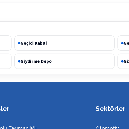
Geçici Kabul
Ge
Giydirme Depo
Gi
sler
Sektörler
olu Taşımacılığı
Otomotiv