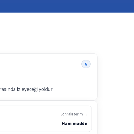
G
asında izleyeceği yoldur.
Sonraki terim →
Ham madde