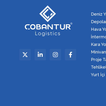
Deniz Y
Depola
Hava Yo
İntermo
Kara Yo
Miniva
Proje T
Tehlik
Yurt İç