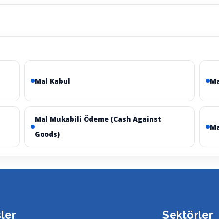
Mal Kabul
Ma
Mal Mukabili Ödeme (Cash Against
Ma
Goods)
sler
Sektörler