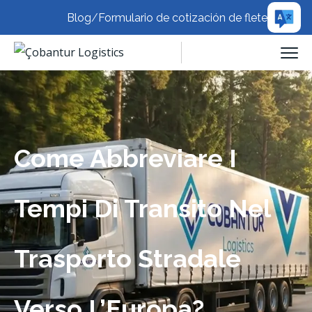
Blog
/
Formulario de cotización de flete
Come Abbreviare I
Tempi Di Transito Nel
Trasporto Stradale
Verso L’Europa?