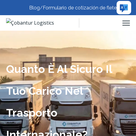
Blog
/
Formulario de cotización de flete
Quanto È Al Sicuro Il
Tuo Carico Nel
Trasporto
Internazionale?