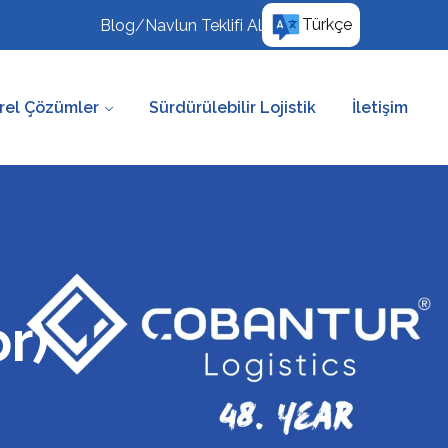
Türkçe
Blog
/
Navlun Teklifi Al
rel Çözümler
Sürdürülebilir Lojistik
İletişim
r)