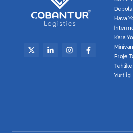
Depola
Hava Yo
İntermo
Kara Yo
Miniva
Proje T
Tehlik
Yurt İç