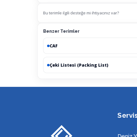
Bu terimle ilgili desteğe mi ihtiyacınız var?
Benzer Terimler
CAF
Çeki Listesi (Packing List)
Servi
Deniz Y