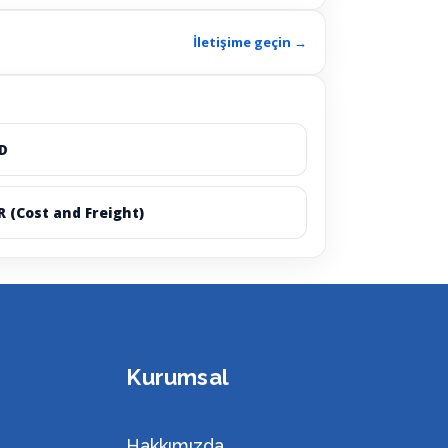
İletişime geçin →
D
R (Cost and Freight)
Kurumsal
Hakkımızda