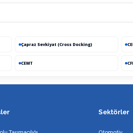
Çapraz Sevkiyat (Cross Docking)
CE
CEMT
CF
sler
Sektörler
olu Taşımacılığı
Otomotiv