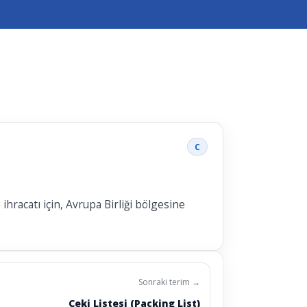
C
racatı için, Avrupa Birliği bölgesine
Sonraki terim →
Çeki Listesi (Packing List)