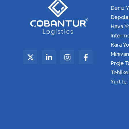
Deniz Y
Depola
Hava Yo
İntermo
Kara Yo
Miniva
Proje T
Tehlik
Yurt İç