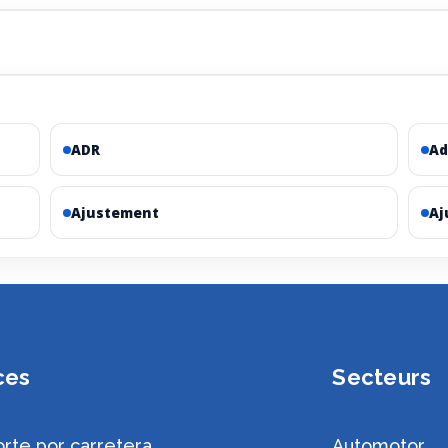
ADR
Ad
Ajustement
Aj
ces
Secteurs
rte por carretera
Automotor