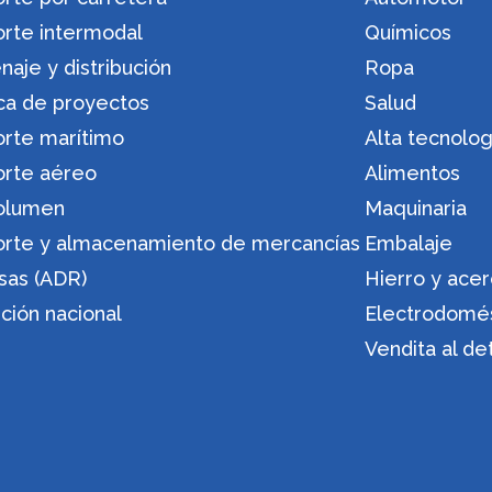
orte intermodal
Químicos
aje y distribución
Ropa
ica de proyectos
Salud
orte marítimo
Alta tecnolog
orte aéreo
Alimentos
olumen
Maquinaria
orte y almacenamiento de mercancías
Embalaje
sas (ADR)
Hierro y ace
ución nacional
Electrodomé
Vendita al de