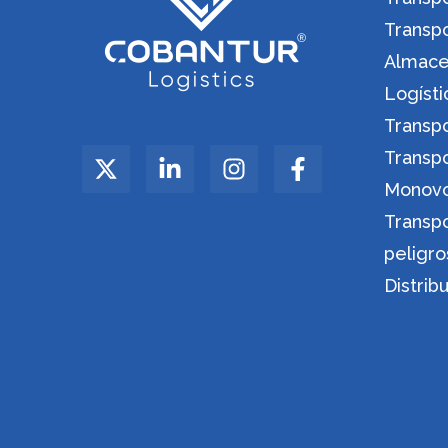
Transp
Almacen
Logíst
Transp
Transp
Monov
Transp
peligro
Distrib