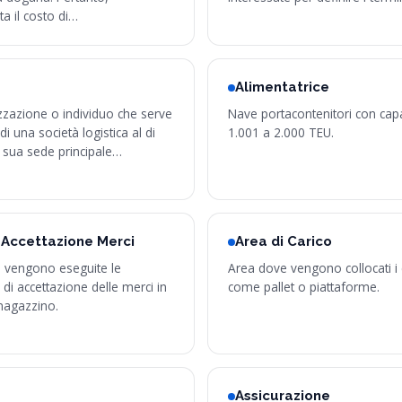
a il costo di…
Alimentatrice
zzazione o individuo che serve
Nave portacontenitori con cap
i una società logistica al di
1.001 a 2.000 TEU.
a sua sede principale…
 Accettazione Merci
Area di Carico
i vengono eseguite le
Area dove vengono collocati i c
di accettazione delle merci in
come pallet o piattaforme.
magazzino.
Assicurazione