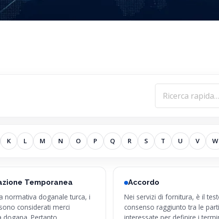
K
L
M
N
O
P
Q
R
S
T
U
V
W
azione Temporanea
Accordo
a normativa doganale turca, i
Nei servizi di fornitura, è il tes
sono considerati merci
consenso raggiunto tra le part
a dogana. Pertanto,
interessate per definire i term