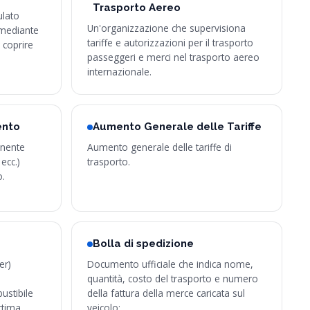
Trasporto Aereo
ulato
Un'organizzazione che supervisiona
 mediante
tariffe e autorizzazioni per il trasporto
 coprire
passeggeri e merci nel trasporto aereo
internazionale.
ento
Aumento Generale delle Tariffe
enente
Aumento generale delle tariffe di
ecc.)
trasporto.
o.
Bolla di spedizione
er)
Documento ufficiale che indica nome,
quantità, costo del trasporto e numero
ustibile
della fattura della merce caricata sul
ttima.
veicolo;…