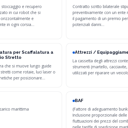
i stoccaggio e recupero
Contratto scritto bilaterale stip
ato in cui robot che si
preventivamente con un ente
orizzontalmente e
il pagamento di un premio per
nte in ogni corsia…
potenziali danni…
atura per Scaffalatura a
Attrezzi / Equipaggiam
io Stretto
La cassetta degli attrezzi cont
ura che si muove lungo guide
strumenti (martello, cacciavite, 
 stretti come rotaie, luci laser o
utilizzati per riparare un veicol
netiche per posizionare…
BAF
 carico marittima
(Fattore di adeguamento bunk
Inclusione proporzionale delle
fluttuazioni dei prezzi del comb
nelle tariffe di spedizione mari