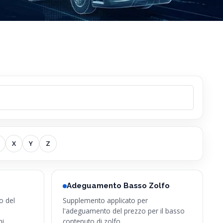
X
Y
Z
Adeguamento Basso Zolfo
to del
Supplemento applicato per
i
l'adeguamento del prezzo per il basso
ini…
contenuto di zolfo.