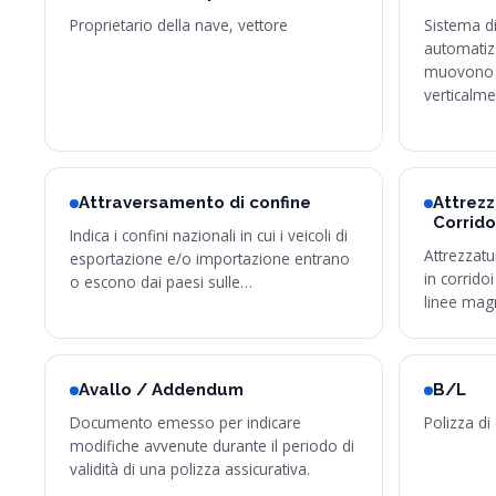
Proprietario della nave, vettore
Sistema d
automatizz
muovono 
verticalme
Attraversamento di confine
Attrezz
Corrido
Indica i confini nazionali in cui i veicoli di
Attrezzat
esportazione e/o importazione entrano
in corridoi
o escono dai paesi sulle…
linee mag
Avallo / Addendum
B/L
Documento emesso per indicare
Polizza di
modifiche avvenute durante il periodo di
validità di una polizza assicurativa.