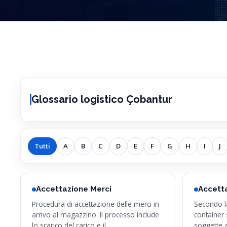
Glossario logistico Çobantur
Tutti
A
B
C
D
E
F
G
H
I
J
Accettazione Merci
Accett
Procedura di accettazione delle merci in
Secondo l
arrivo al magazzino. Il processo include
container 
lo scarico del carico e il…
soggette 