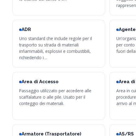
rappresent
ADR
Agente
Uno standard che include regole per il
Un'organi
trasporto su strada di materiali
per conto d
infiammabili, esplosivi e combustibili,
fuori dell
richiedendo i…
Area di Accesso
Area di
Passaggio utilizzato per accedere alle
Area in cu
scaffalature o alle pile. Usato per il
procedure 
conteggio dei materiali.
arrivo al 
Armatore (Trasportatore)
AS/RS