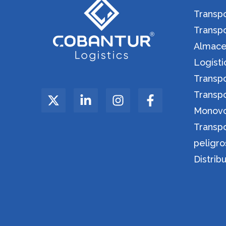
Transpo
Transp
Almacen
Logíst
Transp
Transp
Monov
Transp
peligro
Distrib