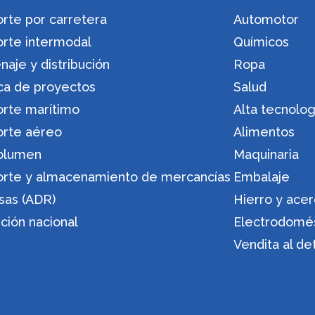
rte por carretera
Automotor
orte intermodal
Químicos
aje y distribución
Ropa
ica de proyectos
Salud
orte marítimo
Alta tecnolog
orte aéreo
Alimentos
olumen
Maquinaria
orte y almacenamiento de mercancías
Embalaje
sas (ADR)
Hierro y ace
ución nacional
Electrodomé
Vendita al de