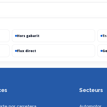
Hors gabarit
Tr
Flux direct
Ge
ces
Secteurs
rte por carretera
Automotor