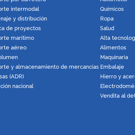
orte intermodal
Químicos
aje y distribución
Ropa
ica de proyectos
Salud
orte marítimo
Alta tecnolog
orte aéreo
Alimentos
olumen
Maquinaria
orte y almacenamiento de mercancías
Embalaje
sas (ADR)
Hierro y ace
ución nacional
Electrodomé
Vendita al de