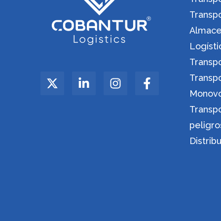
Transp
Almacen
Logíst
Transp
Transp
Monov
Transp
peligro
Distrib