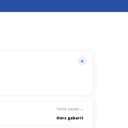
H
Terme suivant →
Hors gabarit