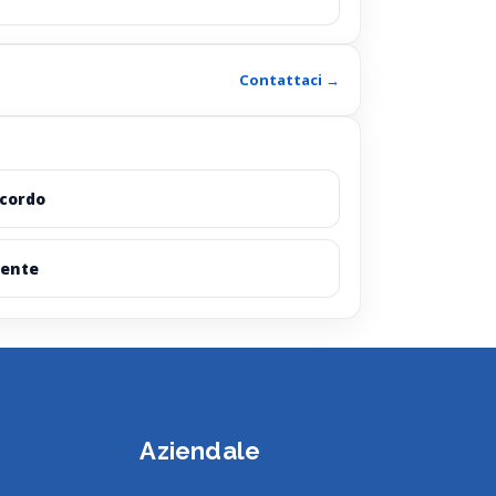
Contattaci →
cordo
ente
Aziendale