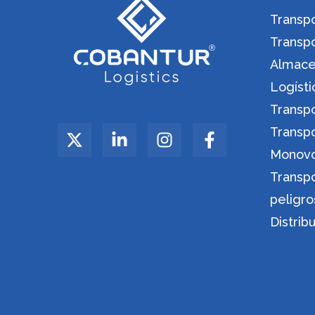
Transpo
Transp
Almacen
Logíst
Transp
Transp
Monov
Transp
peligro
Distrib