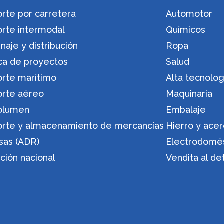
rte por carretera
Automotor
orte intermodal
Químicos
aje y distribución
Ropa
ica de proyectos
Salud
orte marítimo
Alta tecnolog
orte aéreo
Maquinaria
olumen
Embalaje
orte y almacenamiento de mercancías
Hierro y ace
sas (ADR)
Electrodomé
ución nacional
Vendita al de