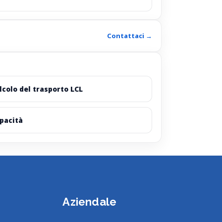
Contattaci →
lcolo del trasporto LCL
pacità
Aziendale