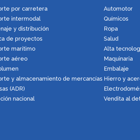
rte por carretera
Automotor
orte intermodal
Químicos
aje y distribución
Ropa
ica de proyectos
Salud
orte marítimo
Alta tecnolog
orte aéreo
Maquinaria
olumen
Embalaje
orte y almacenamiento de mercancías
Hierro y ace
sas (ADR)
Electrodomé
ución nacional
Vendita al de