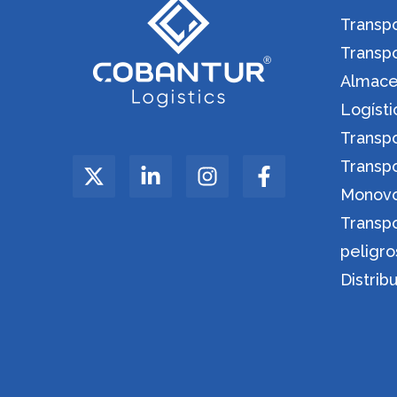
Transpo
Transp
Almacen
Logíst
Transp
Transp
Monov
Transp
peligro
Distrib