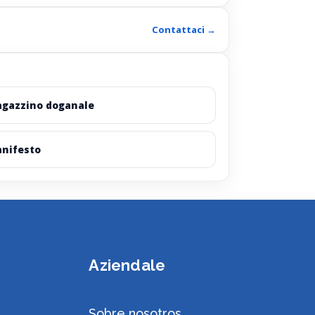
Contattaci →
gazzino doganale
nifesto
Aziendale
Sobre nosotros