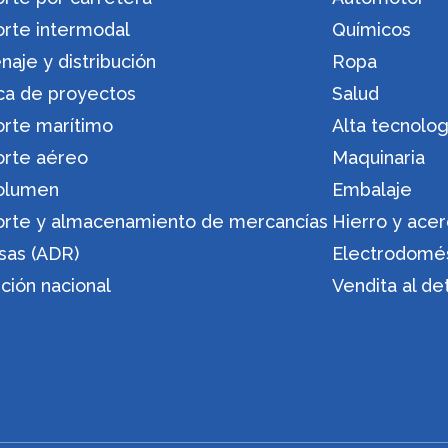
orte intermodal
Químicos
aje y distribución
Ropa
ica de proyectos
Salud
orte marítimo
Alta tecnolog
orte aéreo
Maquinaria
olumen
Embalaje
orte y almacenamiento de mercancías
Hierro y ace
sas (ADR)
Electrodomé
ución nacional
Vendita al de