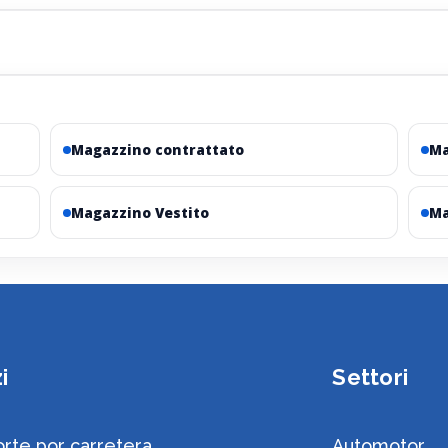
Magazzino contrattato
Ma
Magazzino Vestito
Ma
i
Settori
rte por carretera
Automotor