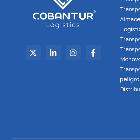
Transp
Almacen
Logíst
Transp
Transp
Monov
Transp
peligro
Distrib