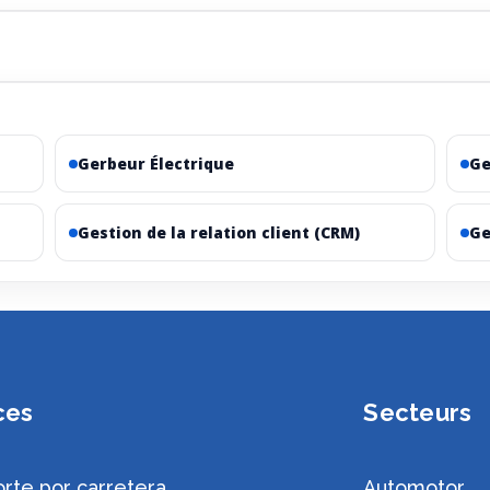
Gerbeur Électrique
Ge
Gestion de la relation client (CRM)
Ge
ces
Secteurs
rte por carretera
Automotor