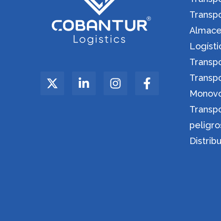
Transp
Almacen
Logíst
Transp
Transp
Monov
Transp
peligro
Distrib