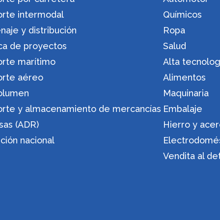
orte intermodal
Químicos
aje y distribución
Ropa
ica de proyectos
Salud
orte marítimo
Alta tecnolog
orte aéreo
Alimentos
olumen
Maquinaria
orte y almacenamiento de mercancías
Embalaje
sas (ADR)
Hierro y ace
ución nacional
Electrodomé
Vendita al de